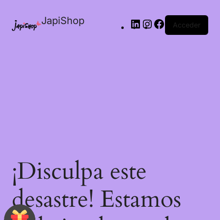
JapiShop
Acceder
¡Disculpa este
desastre! Estamos