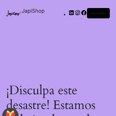
JapiShop
Acceder
¡Disculpa este
desastre! Estamos