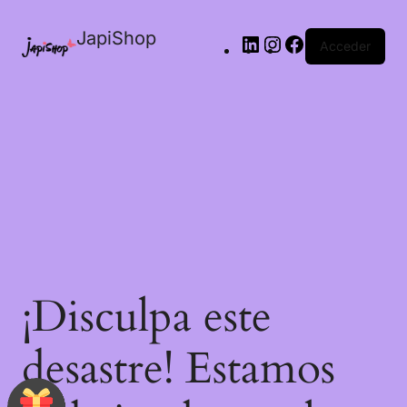
JapiShop
Acceder
¡Disculpa este
desastre! Estamos