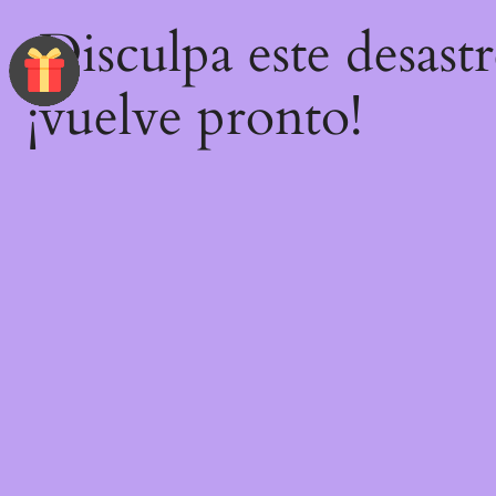
¡Disculpa este desast
¡vuelve pronto!