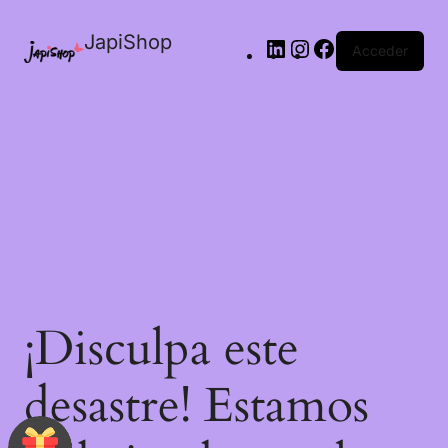
JapiShop
Acceder
¡Disculpa este
desastre! Estamos