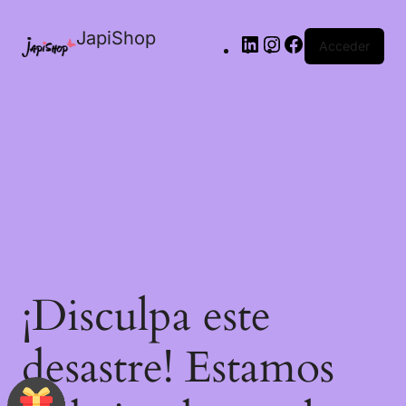
JapiShop
Acceder
¡Disculpa este
desastre! Estamos