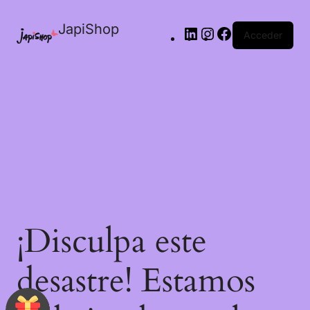
JapiShop
Acceder
¡Disculpa este
desastre! Estamos