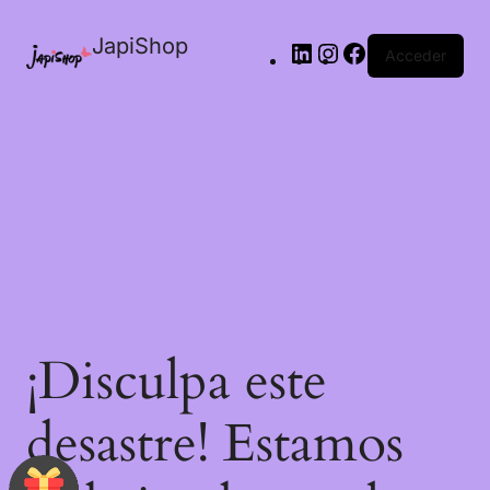
JapiShop
Acceder
¡Disculpa este
desastre! Estamos