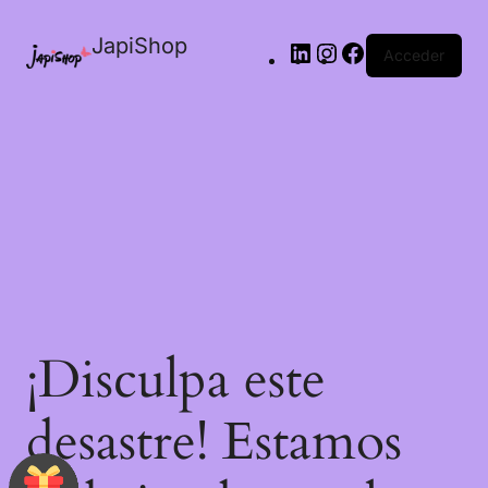
JapiShop
Acceder
¡Disculpa este
desastre! Estamos